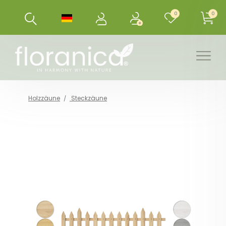
0
0
Holzzäune
Steckzäune