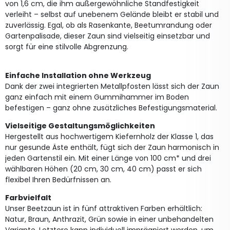
von 1,6 cm, die ihm außergewöhnliche Standfestigkeit
verleiht – selbst auf unebenem Gelände bleibt er stabil und
zuverlässig. Egal, ob als Rasenkante, Beetumrandung oder
Gartenpalisade, dieser Zaun sind vielseitig einsetzbar und
sorgt für eine stilvolle Abgrenzung.
Einfache Installation ohne Werkzeug
Dank der zwei integrierten Metallpfosten lässt sich der Zaun
ganz einfach mit einem Gummihammer im Boden
befestigen – ganz ohne zusätzliches Befestigungsmaterial.
Vielseitige Gestaltungsmöglichkeiten
Hergestellt aus hochwertigem Kiefernholz der Klasse 1, das
nur gesunde Äste enthält, fügt sich der Zaun harmonisch in
jeden Gartenstil ein. Mit einer Länge von 100 cm* und drei
wählbaren Höhen (20 cm, 30 cm, 40 cm) passt er sich
flexibel Ihren Bedürfnissen an.
Farbvielfalt
Unser Beetzaun ist in fünf attraktiven Farben erhältlich:
Natur, Braun, Anthrazit, Grün sowie in einer unbehandelten
Variante. Letztere kann individuell imprägniert werden, um