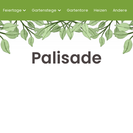
Feiertage
Gartenstege
Gartentore
Heizen
Andere
Palisade