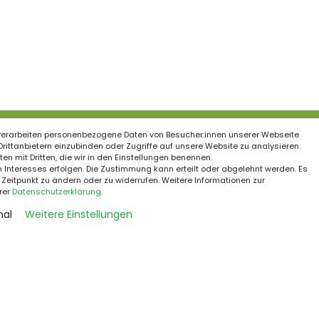
verarbeiten personenbezogene Daten von Besucher:innen unserer Webseite
ationen
 Drittanbietern einzubinden oder Zugriffe auf unsere Website zu analysieren.
en mit Dritten, die wir in den Einstellungen benennen.
Schnelle Kurierzustell
recht
 Interesses erfolgen. Die Zustimmung kann erteilt oder abgelehnt werden. Es
 Zeitpunkt zu ändern oder zu widerrufen. Weitere Informationen zur
um
rer
Daten­schutz­erklärung
.
utzerklärung
nal
Weitere Einstellungen
Sichere Zahlungsmet
narbeit