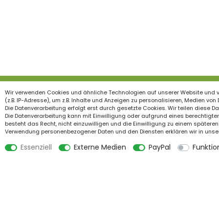
Wir verwenden Cookies und ähnliche Technologien auf unserer Website und 
Produkte
Inform
(z.B. IP-Adresse), um z.B. Inhalte und Anzeigen zu personalisieren, Medien von
Die Datenverarbeitung erfolgt erst durch gesetzte Cookies. Wir teilen diese Dat
Garten & Wohndekorationen
Widerrufs
Die Datenverarbeitung kann mit Einwilligung oder aufgrund eines berechtigten
besteht das Recht, nicht einzuwilligen und die Einwilligung zu einem späteren
Holzzäune
Impress
Verwendung personenbezogener Daten und den Diensten erklären wir in unse
Beetbegrenzung
Datensch
Essenziell
Externe Medien
PayPal
Funktio
Staketenzäune
AGB
Steckzäune
Kontakt
Weidezäune
Zusamme
Zaunpfosten
Feiertage
Gartenstege