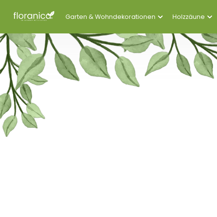
Garten & Wohndekorationen
Holzzäune