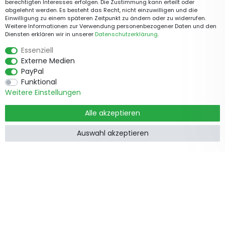
berechtigten Interesses erfolgen. Die Zustimmung kann erteilt oder
abgelehnt werden. Es besteht das Recht, nicht einzuwilligen und die
Einwilligung zu einem späteren Zeitpunkt zu ändern oder zu widerrufen.
Weitere Informationen zur Verwendung personenbezogener Daten und den
Diensten erklären wir in unserer
Daten­schutz­erklärung
.
Essenziell
Externe Medien
PayPal
Funktional
Weitere Einstellungen
Alle akzeptieren
Auswahl akzeptieren
Produkte
Informationen
Garten &
Widerrufsrecht
Wohndekorationen
Impressum
Holzzäune
Datenschutzerklärung
Beetbegrenzung
AGB
Staketenzäune
Kontakt
Steckzäune
Zusammenarbeit
Weidezäune