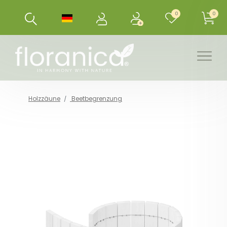
0
0
Holzzäune
Beetbegrenzung