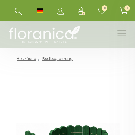
0
0
Holzzäune
Beetbegrenzung