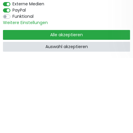
Externe Medien
PayPal
Funktional
Weitere Einstellungen
Alle akzeptieren
Auswahl akzeptieren
Produkte
Informationen
Garten &
Widerrufsrecht
Wohndekorationen
Impressum
Holzzäune
Datenschutzerklärung
Beetbegrenzung
AGB
Staketenzäune
Kontakt
Steckzäune
Zusammenarbeit
Weidezäune
Zaunpfosten
Feiertage
Gartenstege
Gartentore