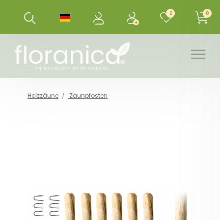
0
0
Holzzäune
Zaunpfosten