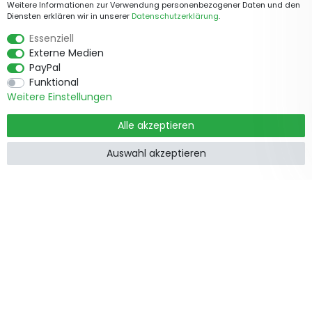
Weitere Informationen zur Verwendung personenbezogener Daten und den
Diensten erklären wir in unserer
Daten­schutz­erklärung
.
Essenziell
Externe Medien
PayPal
Funktional
Weitere Einstellungen
Alle akzeptieren
Auswahl akzeptieren
Produkte
Informationen
Garten &
Widerrufsrecht
Wohndekorationen
Impressum
Holzzäune
Datenschutzerklärung
Beetbegrenzung
AGB
Staketenzäune
Kontakt
Steckzäune
Zusammenarbeit
Weidezäune
Zaunpfosten