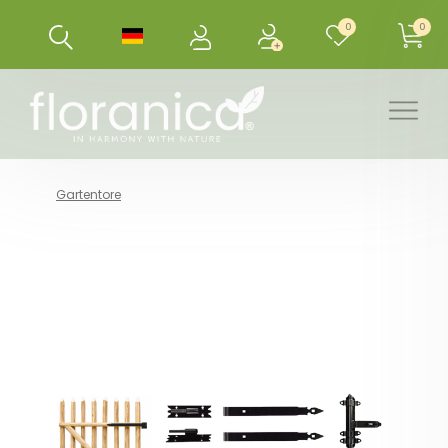
0
0
Gartentore