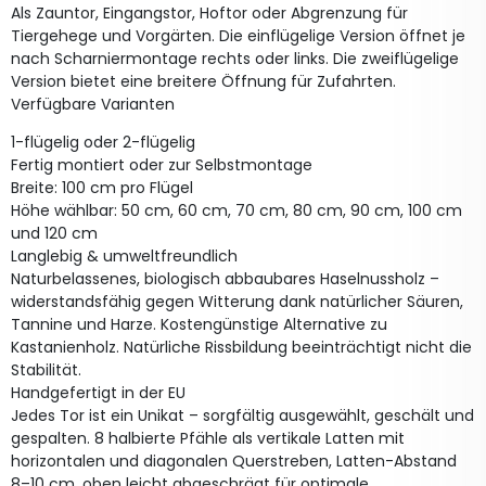
Als Zauntor, Eingangstor, Hoftor oder Abgrenzung für
Tiergehege und Vorgärten. Die einflügelige Version öffnet je
nach Scharniermontage rechts oder links. Die zweiflügelige
Version bietet eine breitere Öffnung für Zufahrten.
Verfügbare Varianten
1-flügelig oder 2-flügelig
Fertig montiert oder zur Selbstmontage
Breite: 100 cm pro Flügel
Höhe wählbar: 50 cm, 60 cm, 70 cm, 80 cm, 90 cm, 100 cm
und 120 cm
Langlebig & umweltfreundlich
Naturbelassenes, biologisch abbaubares Haselnussholz –
widerstandsfähig gegen Witterung dank natürlicher Säuren,
Tannine und Harze. Kostengünstige Alternative zu
Kastanienholz. Natürliche Rissbildung beeinträchtigt nicht die
Stabilität.
Handgefertigt in der EU
Jedes Tor ist ein Unikat – sorgfältig ausgewählt, geschält und
gespalten. 8 halbierte Pfähle als vertikale Latten mit
horizontalen und diagonalen Querstreben, Latten-Abstand
8–10 cm, oben leicht abgeschrägt für optimale