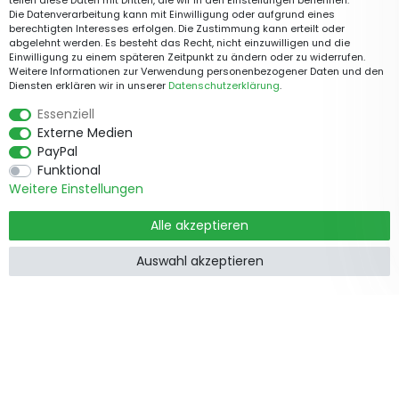
teilen diese Daten mit Dritten, die wir in den Einstellungen benennen.
Die Datenverarbeitung kann mit Einwilligung oder aufgrund eines
berechtigten Interesses erfolgen. Die Zustimmung kann erteilt oder
abgelehnt werden. Es besteht das Recht, nicht einzuwilligen und die
Einwilligung zu einem späteren Zeitpunkt zu ändern oder zu widerrufen.
Weitere Informationen zur Verwendung personenbezogener Daten und den
Diensten erklären wir in unserer
Daten­schutz­erklärung
.
Essenziell
Externe Medien
PayPal
Funktional
Weitere Einstellungen
Alle akzeptieren
Auswahl akzeptieren
Produkte
Informationen
Garten &
Widerrufsrecht
Wohndekorationen
Impressum
Holzzäune
Datenschutzerklärung
Feiertage
AGB
Gartenstege
Kontakt
Gartentore