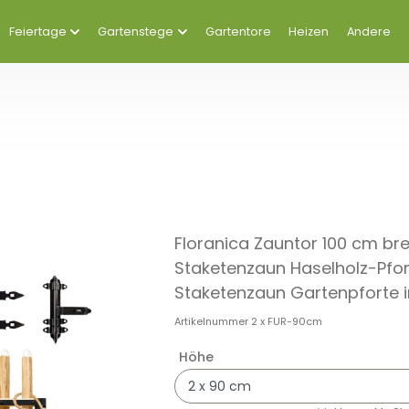
Feiertage
Gartenstege
Gartentore
Heizen
Andere
Floranica Zauntor 100 cm bre
Staketenzaun Haselholz-Pfort
Staketenzaun Gartenpforte in
Artikelnummer
2 x FUR-90cm
Höhe