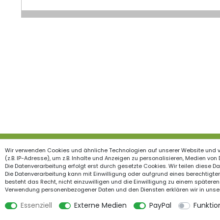
Wir verwenden Cookies und ähnliche Technologien auf unserer Website und 
Produkte
Inform
(z.B. IP-Adresse), um z.B. Inhalte und Anzeigen zu personalisieren, Medien von
Die Datenverarbeitung erfolgt erst durch gesetzte Cookies. Wir teilen diese Dat
Garten & Wohndekorationen
Widerrufs
Die Datenverarbeitung kann mit Einwilligung oder aufgrund eines berechtigten
besteht das Recht, nicht einzuwilligen und die Einwilligung zu einem späteren
Holzzäune
Impress
Verwendung personenbezogener Daten und den Diensten erklären wir in unse
Feiertage
Datensch
Essenziell
Externe Medien
PayPal
Funktio
Gartenstege
AGB