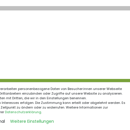
verarbeiten personenbezogene Daten von Besucher:innen unserer Webseite
ationen
 Drittanbietern einzubinden oder Zugriffe auf unsere Website zu analysieren.
en mit Dritten, die wir in den Einstellungen benennen.
Schnelle Kurierzustell
recht
 Interesses erfolgen. Die Zustimmung kann erteilt oder abgelehnt werden. Es
 Zeitpunkt zu ändern oder zu widerrufen. Weitere Informationen zur
um
rer
Daten­schutz­erklärung
.
utzerklärung
nal
Weitere Einstellungen
Sichere Zahlungsmet