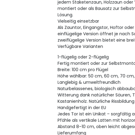
jedem Staketenzaun, Holzzaun oder Vo
montiert oder als Bausatz zur Selbs
Lösung.
Vielseitig einsetzbar
Als Zauntor, Eingangstor, Hoftor ode
einflügelige Version öffnet je nach 
zweiflügelige Version bietet eine bre
Verfügbare Varianten
1-flügelig oder 2-flügelig
Fertig montiert oder zur Selbstmont
Breite: 100 cm pro Flügel
Höhe wählbar: 50 cm, 60 cm, 70 cm
Langlebig & umweltfreundlich
Naturbelassenes, biologisch abbaub
Witterung dank natürlicher Säuren, 
Kastanienholz. Natürliche Rissbildung 
Handgefertigt in der EU
Jedes Tor ist ein Unikat – sorgfältig
Pfähle als vertikale Latten mit hori
Abstand 8–10 cm, oben leicht abgesc
Lieferumfang