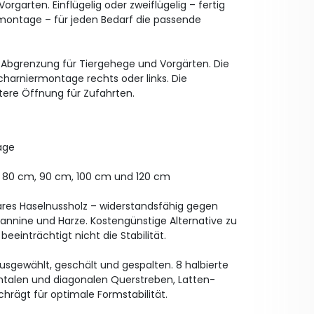
rgarten. Einflügelig oder zweiflügelig – fertig
tmontage – für jeden Bedarf die passende
r Abgrenzung für Tiergehege und Vorgärten. Die
Scharniermontage rechts oder links. Die
itere Öffnung für Zufahrten.
age
, 80 cm, 90 cm, 100 cm und 120 cm
ares Haselnussholz – widerstandsfähig gegen
Tannine und Harze. Kostengünstige Alternative zu
beeinträchtigt nicht die Stabilität.
 ausgewählt, geschält und gespalten. 8 halbierte
zontalen und diagonalen Querstreben, Latten-
hrägt für optimale Formstabilität.