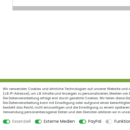
Wir verwenden Cookies und ähnliche Technologien auf unserer Website und 
Produkte
Inform
(z.B. IP-Adresse), um z.B. Inhalte und Anzeigen zu personalisieren, Medien von
Die Datenverarbeitung erfolgt erst durch gesetzte Cookies. Wir teilen diese Dat
Garten & Wohndekorationen
Widerrufs
Die Datenverarbeitung kann mit Einwilligung oder aufgrund eines berechtigten
besteht das Recht, nicht einzuwilligen und die Einwilligung zu einem späteren
Holzzäune
Impress
Verwendung personenbezogener Daten und den Diensten erklären wir in unse
Feiertage
Datensch
Essenziell
Externe Medien
PayPal
Funktio
Gartenstege
AGB