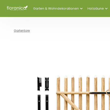
Garten & Wohndekorationen
Holzzäune
Gartentore