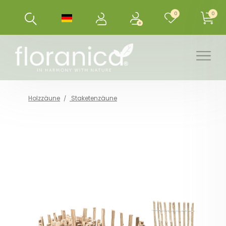
0
0
Holzzäune
Staketenzäune