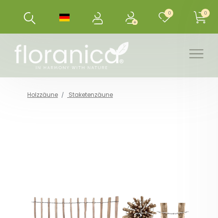
0
0
Holzzäune
Staketenzäune