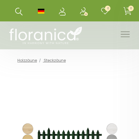
0
0
Holzzäune
Steckzäune