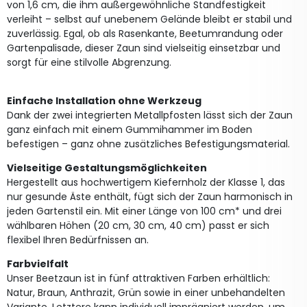
von 1,6 cm, die ihm außergewöhnliche Standfestigkeit
verleiht – selbst auf unebenem Gelände bleibt er stabil und
zuverlässig. Egal, ob als Rasenkante, Beetumrandung oder
Gartenpalisade, dieser Zaun sind vielseitig einsetzbar und
sorgt für eine stilvolle Abgrenzung.
Einfache Installation ohne Werkzeug
Dank der zwei integrierten Metallpfosten lässt sich der Zaun
ganz einfach mit einem Gummihammer im Boden
befestigen – ganz ohne zusätzliches Befestigungsmaterial.
Vielseitige Gestaltungsmöglichkeiten
Hergestellt aus hochwertigem Kiefernholz der Klasse 1, das
nur gesunde Äste enthält, fügt sich der Zaun harmonisch in
jeden Gartenstil ein. Mit einer Länge von 100 cm* und drei
wählbaren Höhen (20 cm, 30 cm, 40 cm) passt er sich
flexibel Ihren Bedürfnissen an.
Farbvielfalt
Unser Beetzaun ist in fünf attraktiven Farben erhältlich:
Natur, Braun, Anthrazit, Grün sowie in einer unbehandelten
Variante. Letztere kann individuell imprägniert werden, um