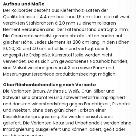
Aufbau und Maße
Der Rollborder besteht aus Kiefernholz-Latten der
Qualitätsklasse 1, 4,4 cm breit und 1,6 cm stark, die mit zwei
verzinkten Stahldrähten à 2,0 mm zu einem rollbaren
Element verbunden sind. Der Lattenabstand beträgt 3 mm.
Die Oberkante schließt gerade ab: alle Latten enden auf
gleicher Höhe. Jedes Element ist 200 cm lang, in den Höhen
10, 20, 30 und 40 cm erhältlich und verfügt über 5
angespitzte Erdspieße. Kunststoffteile werden nicht
verwendet. Da es sich um gewachsenes Naturholz handelt,
sind Maßabweichungen von ± 3 cm sowie Farb- und
Maserungsunterschiede produktionsbedingt möglich.
Oberflächenbehandlung nach Variante
Die Varianten Braun, Anthrazit, Weiß, Grün, Silber und
Schwarz sind chromfrei und schwermetallfrei imprägniert
und dadurch widerstandsfähig gegen Feuchtigkeit, Pilzbefall
und Insekten, ohne den grünlichen Farbton einer
Kesseldruckimprägnierung. Sie werden einsatzbereit
geliefert. Die Varianten Natur und Unbehandelt werden ohne
Imprägnierung ausgeliefert und können lasiert, geölt oder
gestrichen werden.