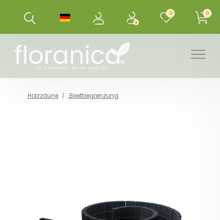
0
0
Holzzäune
Beetbegrenzung