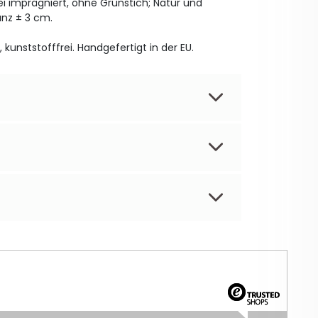
i imprägniert, ohne Grünstich; Natur und
anz ± 3 cm.
 kunststofffrei. Handgefertigt in der EU.