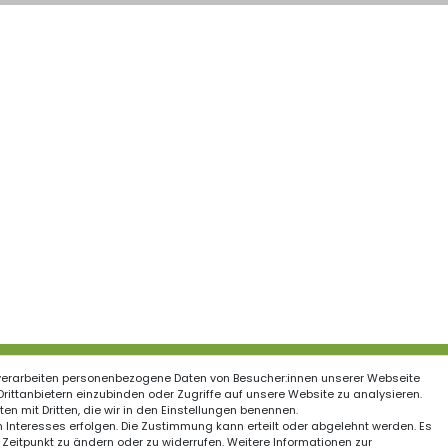
verarbeiten personenbezogene Daten von Besucher:innen unserer Webseite
ationen
 Drittanbietern einzubinden oder Zugriffe auf unsere Website zu analysieren.
en mit Dritten, die wir in den Einstellungen benennen.
Schnelle Kurierzustell
recht
 Interesses erfolgen. Die Zustimmung kann erteilt oder abgelehnt werden. Es
 Zeitpunkt zu ändern oder zu widerrufen. Weitere Informationen zur