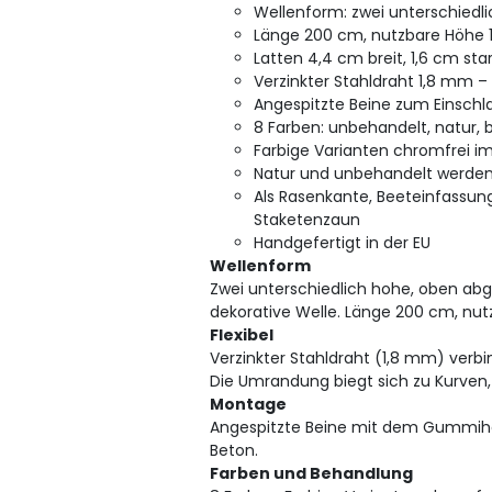
Wellenform: zwei unterschiedl
Länge 200 cm, nutzbare Höhe 1
Latten 4,4 cm breit, 1,6 cm st
Verzinkter Stahldraht 1,8 mm – 
Angespitzte Beine zum Einsc
8 Farben: unbehandelt, natur, br
Farbige Varianten chromfrei i
Natur und unbehandelt werden 
Als Rasenkante, Beeteinfassu
Staketenzaun
Handgefertigt in der EU
Wellenform
Zwei unterschiedlich hohe, oben abg
dekorative Welle. Länge 200 cm, nut
Flexibel
Verzinkter Stahldraht (1,8 mm) verbi
Die Umrandung biegt sich zu Kurven,
Montage
Angespitzte Beine mit dem Gummih
Beton.
Farben und Behandlung