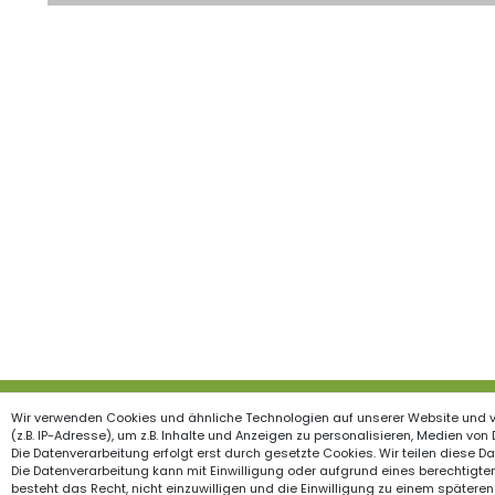
Wir verwenden Cookies und ähnliche Technologien auf unserer Website und 
Produkte
Inform
(z.B. IP-Adresse), um z.B. Inhalte und Anzeigen zu personalisieren, Medien von
Die Datenverarbeitung erfolgt erst durch gesetzte Cookies. Wir teilen diese Dat
Garten & Wohndekorationen
Widerrufs
Die Datenverarbeitung kann mit Einwilligung oder aufgrund eines berechtigten
besteht das Recht, nicht einzuwilligen und die Einwilligung zu einem späteren