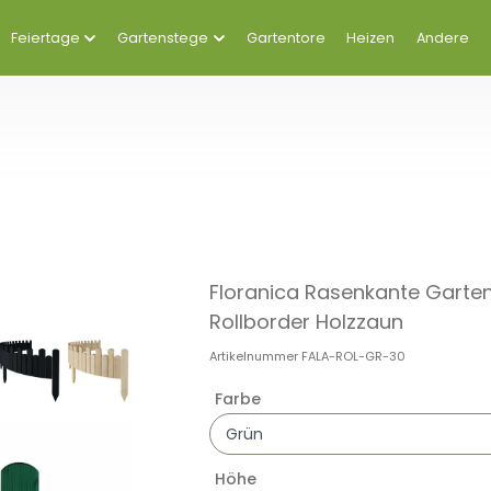
Feiertage
Gartenstege
Gartentore
Heizen
Andere
Floranica Rasenkante Garten
Rollborder Holzzaun
Artikelnummer
FALA-ROL-GR-30
Farbe
Höhe