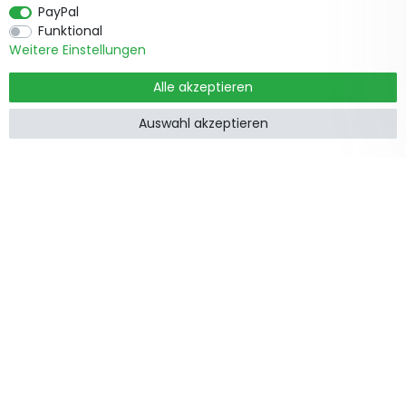
PayPal
Funktional
Weitere Einstellungen
Alle akzeptieren
Auswahl akzeptieren
Produkte
Informationen
Garten &
Widerrufsrecht
Wohndekorationen
Impressum
Holzzäune
Datenschutzerklärung
Beetbegrenzung
AGB
Staketenzäune
Kontakt
Steckzäune
Zusammenarbeit
Weidezäune
Zaunpfosten
Feiertage
Gartenstege
Gartentore