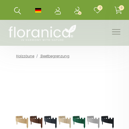
0
0
Holzzäune
Beetbegrenzung