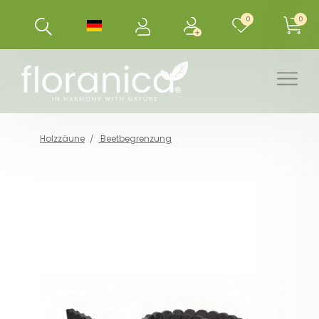
0
0
Holzzäune
Beetbegrenzung