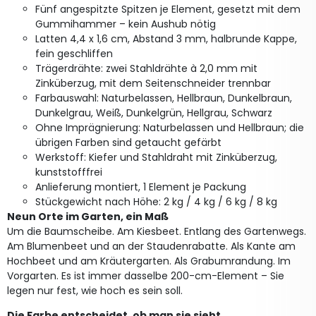
Fünf angespitzte Spitzen je Element, gesetzt mit dem
Gummihammer – kein Aushub nötig
Latten 4,4 x 1,6 cm, Abstand 3 mm, halbrunde Kappe,
fein geschliffen
Trägerdrähte: zwei Stahldrähte à 2,0 mm mit
Zinküberzug, mit dem Seitenschneider trennbar
Farbauswahl: Naturbelassen, Hellbraun, Dunkelbraun,
Dunkelgrau, Weiß, Dunkelgrün, Hellgrau, Schwarz
Ohne Imprägnierung: Naturbelassen und Hellbraun; die
übrigen Farben sind getaucht gefärbt
Werkstoff: Kiefer und Stahldraht mit Zinküberzug,
kunststofffrei
Anlieferung montiert, 1 Element je Packung
Stückgewicht nach Höhe: 2 kg / 4 kg / 6 kg / 8 kg
Neun Orte im Garten, ein Maß
Um die Baumscheibe. Am Kiesbeet. Entlang des Gartenwegs.
Am Blumenbeet und an der Staudenrabatte. Als Kante am
Hochbeet und am Kräutergarten. Als Grabumrandung. Im
Vorgarten. Es ist immer dasselbe 200-cm-Element – Sie
legen nur fest, wie hoch es sein soll.
Die Farbe entscheidet, ob man sie sieht