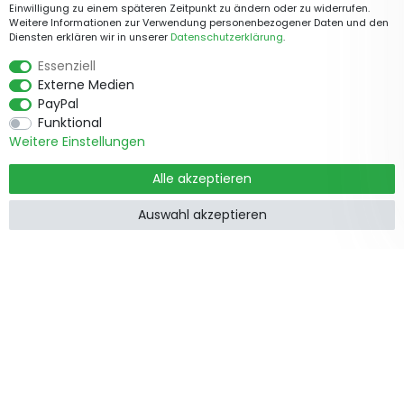
Einwilligung zu einem späteren Zeitpunkt zu ändern oder zu widerrufen.
Weitere Informationen zur Verwendung personenbezogener Daten und den
Diensten erklären wir in unserer
Daten­schutz­erklärung
.
Essenziell
Externe Medien
PayPal
Funktional
Weitere Einstellungen
Alle akzeptieren
Auswahl akzeptieren
Produkte
Informationen
Garten &
Widerrufsrecht
Wohndekorationen
Impressum
Holzzäune
Datenschutzerklärung
Beetbegrenzung
AGB
Staketenzäune
Kontakt
Steckzäune
Zusammenarbeit
Weidezäune
Zaunpfosten