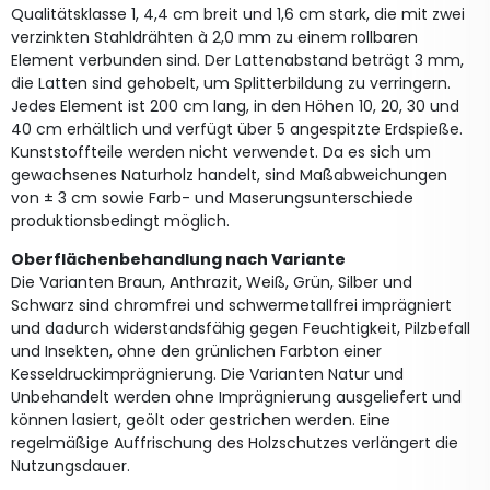
Qualitätsklasse 1, 4,4 cm breit und 1,6 cm stark, die mit zwei
verzinkten Stahldrähten à 2,0 mm zu einem rollbaren
Element verbunden sind. Der Lattenabstand beträgt 3 mm,
die Latten sind gehobelt, um Splitterbildung zu verringern.
Jedes Element ist 200 cm lang, in den Höhen 10, 20, 30 und
40 cm erhältlich und verfügt über 5 angespitzte Erdspieße.
Kunststoffteile werden nicht verwendet. Da es sich um
gewachsenes Naturholz handelt, sind Maßabweichungen
von ± 3 cm sowie Farb- und Maserungsunterschiede
produktionsbedingt möglich.
Oberflächenbehandlung nach Variante
Die Varianten Braun, Anthrazit, Weiß, Grün, Silber und
Schwarz sind chromfrei und schwermetallfrei imprägniert
und dadurch widerstandsfähig gegen Feuchtigkeit, Pilzbefall
und Insekten, ohne den grünlichen Farbton einer
Kesseldruckimprägnierung. Die Varianten Natur und
Unbehandelt werden ohne Imprägnierung ausgeliefert und
können lasiert, geölt oder gestrichen werden. Eine
regelmäßige Auffrischung des Holzschutzes verlängert die
Nutzungsdauer.