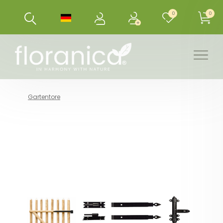
0
0
Gartentore