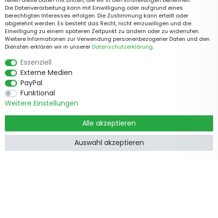
teilen diese Daten mit Dritten, die wir in den Einstellungen benennen.
Die Datenverarbeitung kann mit Einwilligung oder aufgrund eines
berechtigten Interesses erfolgen. Die Zustimmung kann erteilt oder
abgelehnt werden. Es besteht das Recht, nicht einzuwilligen und die
Einwilligung zu einem späteren Zeitpunkt zu ändern oder zu widerrufen.
Weitere Informationen zur Verwendung personenbezogener Daten und den
Diensten erklären wir in unserer
Daten­schutz­erklärung
.
Essenziell
Externe Medien
PayPal
Funktional
Weitere Einstellungen
Alle akzeptieren
Auswahl akzeptieren
Produkte
Informationen
Garten &
Widerrufsrecht
Wohndekorationen
Impressum
Holzzäune
Datenschutzerklärung
Feiertage
AGB
Gartenstege
Kontakt
Gartentore