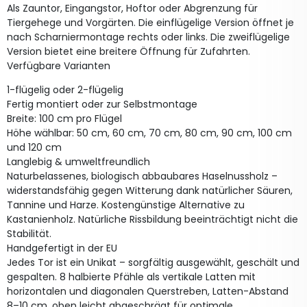
Als Zauntor, Eingangstor, Hoftor oder Abgrenzung für
Tiergehege und Vorgärten. Die einflügelige Version öffnet je
nach Scharniermontage rechts oder links. Die zweiflügelige
Version bietet eine breitere Öffnung für Zufahrten.
Verfügbare Varianten
1-flügelig oder 2-flügelig
Fertig montiert oder zur Selbstmontage
Breite: 100 cm pro Flügel
Höhe wählbar: 50 cm, 60 cm, 70 cm, 80 cm, 90 cm, 100 cm
und 120 cm
Langlebig & umweltfreundlich
Naturbelassenes, biologisch abbaubares Haselnussholz –
widerstandsfähig gegen Witterung dank natürlicher Säuren,
Tannine und Harze. Kostengünstige Alternative zu
Kastanienholz. Natürliche Rissbildung beeinträchtigt nicht die
Stabilität.
Handgefertigt in der EU
Jedes Tor ist ein Unikat – sorgfältig ausgewählt, geschält und
gespalten. 8 halbierte Pfähle als vertikale Latten mit
horizontalen und diagonalen Querstreben, Latten-Abstand
8–10 cm, oben leicht abgeschrägt für optimale