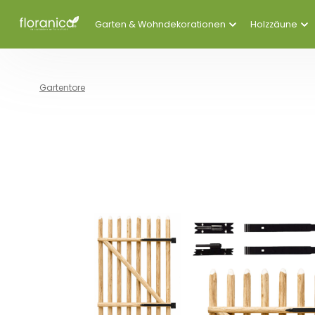
Garten & Wohndekorationen
Holzzäune
Gartentore