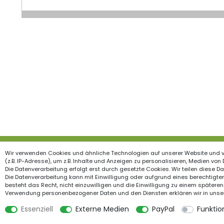
Wir verwenden Cookies und ähnliche Technologien auf unserer Website und 
Produkte
Inform
(z.B. IP-Adresse), um z.B. Inhalte und Anzeigen zu personalisieren, Medien von
Die Datenverarbeitung erfolgt erst durch gesetzte Cookies. Wir teilen diese Dat
Garten & Wohndekorationen
Widerrufs
Die Datenverarbeitung kann mit Einwilligung oder aufgrund eines berechtigten
besteht das Recht, nicht einzuwilligen und die Einwilligung zu einem späteren
Holzzäune
Impress
Verwendung personenbezogener Daten und den Diensten erklären wir in unse
Feiertage
Datensch
Essenziell
Externe Medien
PayPal
Funktio
Gartenstege
AGB