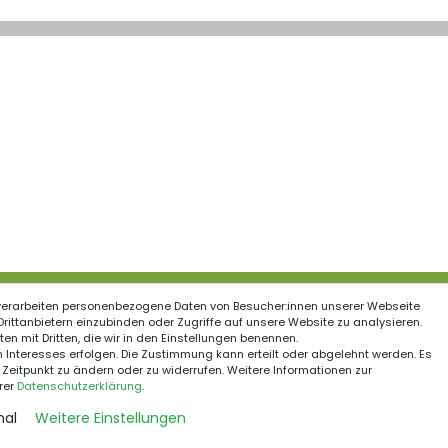
verarbeiten personenbezogene Daten von Besucher:innen unserer Webseite
ationen
 Drittanbietern einzubinden oder Zugriffe auf unsere Website zu analysieren.
en mit Dritten, die wir in den Einstellungen benennen.
Schnelle Kurierzustell
recht
 Interesses erfolgen. Die Zustimmung kann erteilt oder abgelehnt werden. Es
 Zeitpunkt zu ändern oder zu widerrufen. Weitere Informationen zur
um
rer
Daten­schutz­erklärung
.
utzerklärung
nal
Weitere Einstellungen
Sichere Zahlungsmet