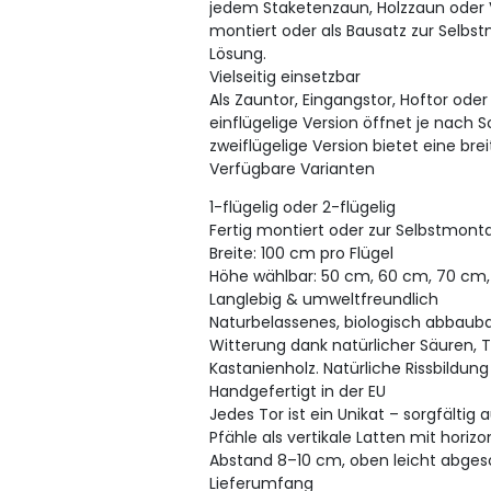
jedem Staketenzaun, Holzzaun oder Vo
montiert oder als Bausatz zur Selbs
Lösung.
Vielseitig einsetzbar
Als Zauntor, Eingangstor, Hoftor ode
einflügelige Version öffnet je nach 
zweiflügelige Version bietet eine bre
Verfügbare Varianten
1-flügelig oder 2-flügelig
Fertig montiert oder zur Selbstmont
Breite: 100 cm pro Flügel
Höhe wählbar: 50 cm, 60 cm, 70 cm
Langlebig & umweltfreundlich
Naturbelassenes, biologisch abbaub
Witterung dank natürlicher Säuren, 
Kastanienholz. Natürliche Rissbildung 
Handgefertigt in der EU
Jedes Tor ist ein Unikat – sorgfältig
Pfähle als vertikale Latten mit hori
Abstand 8–10 cm, oben leicht abgesc
Lieferumfang