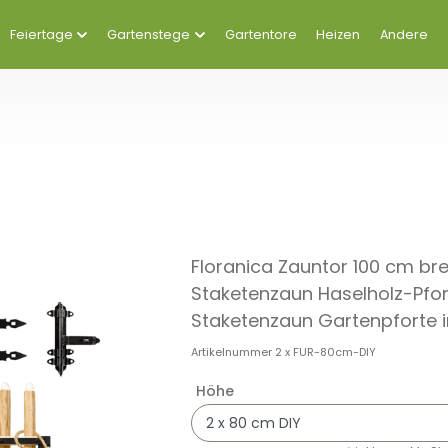
Feiertage
Gartenstege
Gartentore
Heizen
Andere
Floranica Zauntor 100 cm bre
Staketenzaun Haselholz-Pfort
Staketenzaun Gartenpforte in
Artikelnummer
2 x FUR-80cm-DIY
Höhe