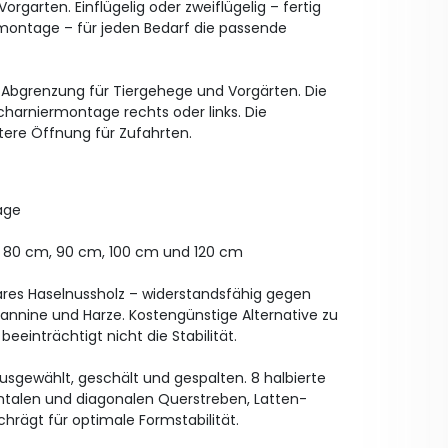
rgarten. Einflügelig oder zweiflügelig – fertig
tmontage – für jeden Bedarf die passende
r Abgrenzung für Tiergehege und Vorgärten. Die
Scharniermontage rechts oder links. Die
itere Öffnung für Zufahrten.
age
, 80 cm, 90 cm, 100 cm und 120 cm
ares Haselnussholz – widerstandsfähig gegen
Tannine und Harze. Kostengünstige Alternative zu
beeinträchtigt nicht die Stabilität.
 ausgewählt, geschält und gespalten. 8 halbierte
zontalen und diagonalen Querstreben, Latten-
hrägt für optimale Formstabilität.