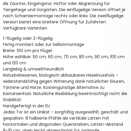
Als Zauntor, Eingangstor, Hoftor oder Abgrenzung für
Tiergehege und Vorgärten. Die einflügelige Version öffnet je
nach Scharniermontage rechts oder links. Die zweiflügelige
Version bietet eine breitere Öffnung für Zufahrten.
Verfügbare Varianten
1-flügelig oder 2-flügelig
Fertig montiert oder zur Selbstmontage
Breite: 100 cm pro Flügel
Höhe wählbar: 50 cm, 60 cm, 70 cm, 80 cm, 90 cm, 100 cm
und 120 cm
Langlebig & umweltfreundlich
Naturbelassenes, biologisch abbaubares Haselnussholz –
widerstandsfähig gegen Witterung dank natürlicher Säuren,
Tannine und Harze. Kostengünstige Alternative zu
Kastanienholz. Natürliche Rissbildung beeinträchtigt nicht die
Stabilität.
Handgefertigt in der EU
Jedes Tor ist ein Unikat – sorgfältig ausgewählt, geschält und
gespalten. 8 halbierte Pfähle als vertikale Latten mit
horizontalen und diagonalen Querstreben, Latten-Abstand
8–10 cm, oben leicht abgeschrägt für optimale