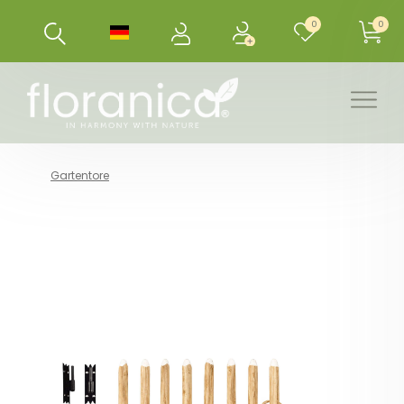
0
0
Gartentore