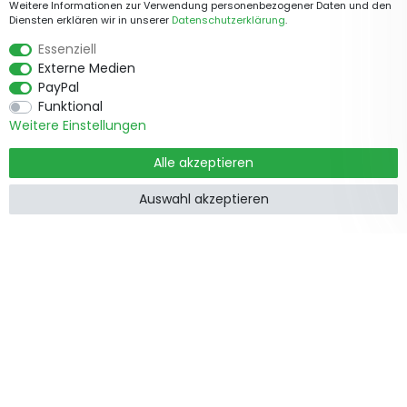
Weitere Informationen zur Verwendung personenbezogener Daten und den
Diensten erklären wir in unserer
Daten­schutz­erklärung
.
Essenziell
Externe Medien
PayPal
Funktional
Weitere Einstellungen
Alle akzeptieren
Auswahl akzeptieren
Produkte
Informationen
Garten &
Widerrufsrecht
Wohndekorationen
Impressum
Holzzäune
Datenschutzerklärung
Beetbegrenzung
AGB
Staketenzäune
Kontakt
Steckzäune
Zusammenarbeit
Weidezäune
Zaunpfosten