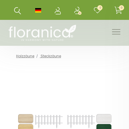
0
0
Holzzäune
Steckzäune