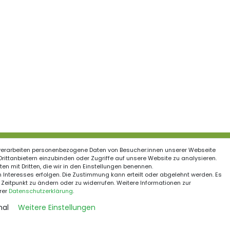
verarbeiten personenbezogene Daten von Besucher:innen unserer Webseite
ationen
 Drittanbietern einzubinden oder Zugriffe auf unsere Website zu analysieren.
en mit Dritten, die wir in den Einstellungen benennen.
Schnelle Kurierzustell
recht
 Interesses erfolgen. Die Zustimmung kann erteilt oder abgelehnt werden. Es
 Zeitpunkt zu ändern oder zu widerrufen. Weitere Informationen zur
um
rer
Daten­schutz­erklärung
.
utzerklärung
nal
Weitere Einstellungen
Sichere Zahlungsmet