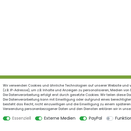
Wir verwenden Cookies und ähnliche Technologien auf unserer Website und 
Produkte
Inform
(z.B. IP-Adresse), um z.B. Inhalte und Anzeigen zu personalisieren, Medien von
Die Datenverarbeitung erfolgt erst durch gesetzte Cookies. Wir teilen diese Dat
Garten & Wohndekorationen
Widerrufs
Die Datenverarbeitung kann mit Einwilligung oder aufgrund eines berechtigten
besteht das Recht, nicht einzuwilligen und die Einwilligung zu einem späteren
Rankhilfe
Impress
Verwendung personenbezogener Daten und den Diensten erklären wir in unse
Töpfe
Datensch
Essenziell
Externe Medien
PayPal
Funktio
Holzzäune
AGB
Feiertage
Kontakt