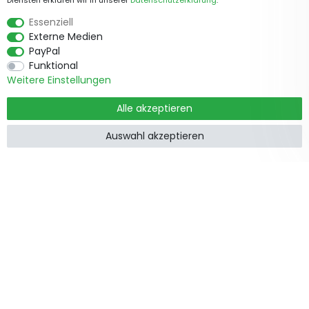
Diensten erklären wir in unserer
Daten­schutz­erklärung
.
Essenziell
Externe Medien
PayPal
Funktional
Weitere Einstellungen
Alle akzeptieren
Auswahl akzeptieren
Produkte
Informationen
Garten &
Widerrufsrecht
Wohndekorationen
Impressum
Holzzäune
Datenschutzerklärung
Feiertage
AGB
Gartenstege
Kontakt
Gartenwege
Zusammenarbeit
Gartentore
Schnelle Kurierzustellung