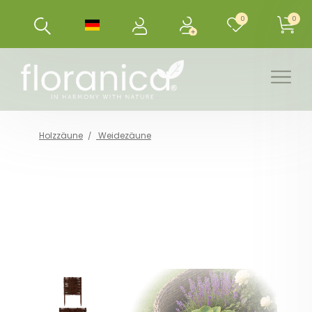
0
0
Holzzäune
Weidezäune