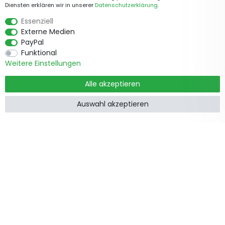
Diensten erklären wir in unserer
Daten­schutz­erklärung
.
Essenziell
Externe Medien
PayPal
Funktional
Weitere Einstellungen
Alle akzeptieren
Auswahl akzeptieren
Produkte
Informationen
Garten &
Widerrufsrecht
Wohndekorationen
Impressum
Holzzäune
Datenschutzerklärung
Beetbegrenzung
AGB
Staketenzäune
Kontakt
Steckzäune
Zusammenarbeit
Weidezäune
Zaunpfosten
Feiertage