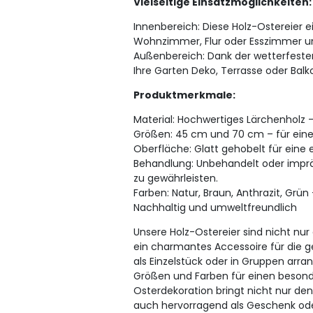
Vielseitige Einsatzmöglichkeiten:
Innenbereich: Diese Holz-Ostereier e
Wohnzimmer, Flur oder Esszimmer un
Außenbereich: Dank der wetterfesten
Ihre Garten Deko, Terrasse oder Balk
Produktmerkmale:
Material: Hochwertiges Lärchenholz 
Größen: 45 cm und 70 cm – für eine 
Oberfläche: Glatt gehobelt für eine e
Behandlung: Unbehandelt oder imprä
zu gewährleisten.
Farben: Natur, Braun, Anthrazit, Grün 
Nachhaltig und umweltfreundlich
Unsere Holz-Ostereier sind nicht nur
ein charmantes Accessoire für die ge
als Einzelstück oder in Gruppen arra
Größen und Farben für einen besonde
Osterdekoration bringt nicht nur den 
auch hervorragend als Geschenk ode