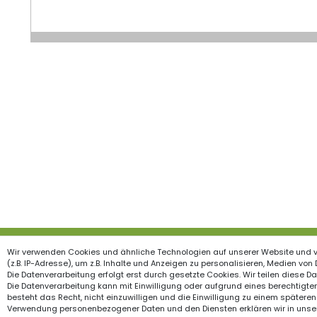
Wir verwenden Cookies und ähnliche Technologien auf unserer Website und 
Produkte
Inform
(z.B. IP-Adresse), um z.B. Inhalte und Anzeigen zu personalisieren, Medien von
Die Datenverarbeitung erfolgt erst durch gesetzte Cookies. Wir teilen diese Dat
Garten & Wohndekorationen
Widerrufs
Die Datenverarbeitung kann mit Einwilligung oder aufgrund eines berechtigten
besteht das Recht, nicht einzuwilligen und die Einwilligung zu einem späteren
Holzzäune
Impress
Verwendung personenbezogener Daten und den Diensten erklären wir in unse