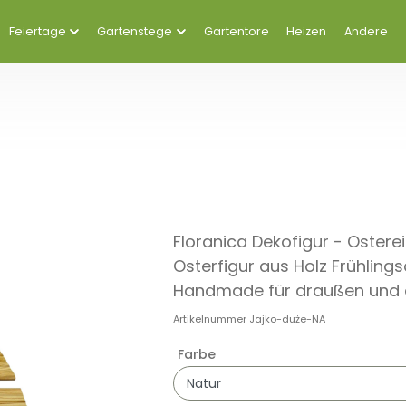
Feiertage
Gartenstege
Gartentore
Heizen
Andere
Floranica Dekofigur - Oster
Osterfigur aus Holz Frühling
Handmade für draußen und 
Artikelnummer
Jajko-duże-NA
Farbe