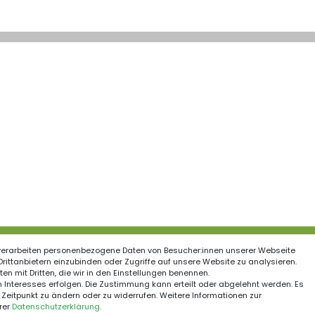
verarbeiten personenbezogene Daten von Besucher:innen unserer Webseite
ationen
 Drittanbietern einzubinden oder Zugriffe auf unsere Website zu analysieren.
en mit Dritten, die wir in den Einstellungen benennen.
Schnelle Kurierzustell
recht
 Interesses erfolgen. Die Zustimmung kann erteilt oder abgelehnt werden. Es
 Zeitpunkt zu ändern oder zu widerrufen. Weitere Informationen zur
um
rer
Daten­schutz­erklärung
.