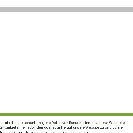
verarbeiten personenbezogene Daten von Besucher:innen unserer Webseite
ationen
 Drittanbietern einzubinden oder Zugriffe auf unsere Website zu analysieren.
en mit Dritten, die wir in den Einstellungen benennen.