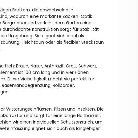
igen Brettern, die abwechselnd in
sind, wodurch eine markante Zacken-Optik
ne Burgmauer und verleiht dem Garten eine
ie durchdachte Konstruktion sorgt für Stabilität
die Umgebung. Sie eignet sich ideal als
zäunung, Teichzaun oder als flexibler Steckzaun
.
ltlich: Braun, Natur, Anthrazit, Grau, Schwarz,
lement ist 100 cm lang und in vier Höhen
m. Diese Vielseitigkeit macht sie perfekt für
 Rasenrandbegrenzung, Rollborder,
gen.
or Witterungseinflüssen, Pilzen und Insekten. Die
lzstruktur und sorgt für eine lange Haltbarkeit.
hlen wir einen individuellen Schutzanstrich, um
eeteinfassung eignet sich auch als langlebiger