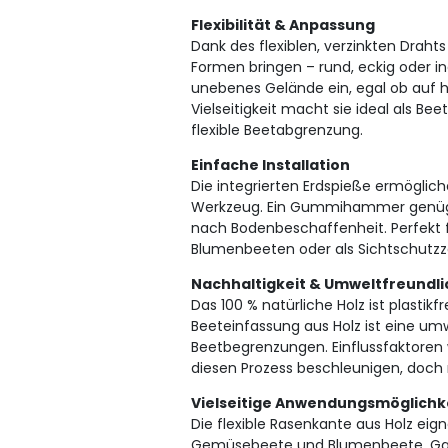
Flexibilität & Anpassung
Dank des flexiblen, verzinkten Draht
Formen bringen – rund, eckig oder in
unebenes Gelände ein, egal ob auf 
Vielseitigkeit macht sie ideal als B
flexible Beetabgrenzung.
Einfache Installation
Die integrierten Erdspieße ermöglich
Werkzeug. Ein Gummihammer genügt 
nach Bodenbeschaffenheit. Perfekt 
Blumenbeeten oder als Sichtschutzz
Nachhaltigkeit & Umweltfreundli
Das 100 % natürliche Holz ist plastik
Beeteinfassung aus Holz ist eine umw
Beetbegrenzungen. Einflussfaktoren
diesen Prozess beschleunigen, doch r
Vielseitige Anwendungsmöglichk
Die flexible Rasenkante aus Holz eign
Gemüsebeete und Blumenbeete, Gart