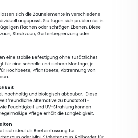
s lassen sich die Zaunelemente in verschiedene
dividuell angepasst. Sie fügen sich problemlos in
hügeligen Flächen oder schrägen Ebenen. Diese
eetzaun, Steckzaun, Gartenbegrenzung oder
en eine stabile Befestigung ohne zusätzliches
für eine schnelle und sichere Montage, je
für Hochbeete, Pflanzbeete, Abtrennung von
aun.
chkeit
frei, nachhaltig und biologisch abbaubar. Diese
eltfreundliche Alternative zu Kunststoff-
 wie Feuchtigkeit und UV-Strahlung können
egelmäßige Pflege erhält die Langlebigkeit.
eiten
et sich ideal als Beeteinfassung für
enzaun oder Mini-Staketenzaun, Rollborder für