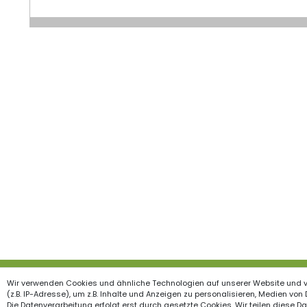
Wir verwenden Cookies und ähnliche Technologien auf unserer Website und 
Produkte
Inform
(z.B. IP-Adresse), um z.B. Inhalte und Anzeigen zu personalisieren, Medien von
Die Datenverarbeitung erfolgt erst durch gesetzte Cookies. Wir teilen diese Dat