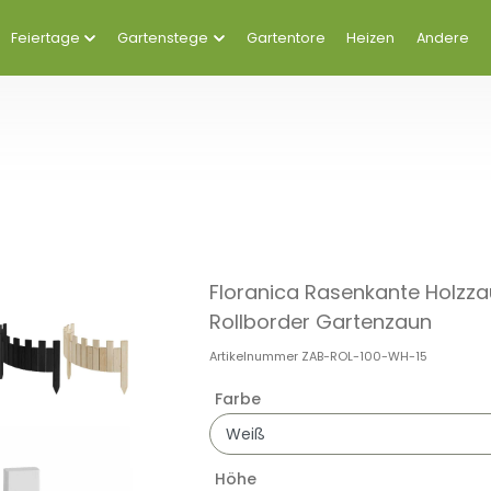
Feiertage
Gartenstege
Gartentore
Heizen
Andere
Floranica Rasenkante Holzza
Rollborder Gartenzaun
Artikelnummer
ZAB-ROL-100-WH-15
Farbe
Höhe