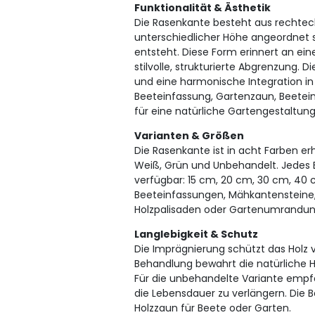
Funktionalität & Ästhetik
Die Rasenkante besteht aus rechteck
unterschiedlicher Höhe angeordnet 
entsteht. Diese Form erinnert an ei
stilvolle, strukturierte Abgrenzung. D
und eine harmonische Integration in 
Beeteinfassung, Gartenzaun, Beetein
für eine natürliche Gartengestaltung
Varianten & Größen
Die Rasenkante ist in acht Farben erhä
Weiß, Grün und Unbehandelt. Jedes E
verfügbar: 15 cm, 20 cm, 30 cm, 40 c
Beeteinfassungen, Mähkantensteine,
Holzpalisaden oder Gartenumrandun
Langlebigkeit & Schutz
Die Imprägnierung schützt das Holz v
Behandlung bewahrt die natürliche Ho
Für die unbehandelte Variante empfe
die Lebensdauer zu verlängern. Die B
Holzzaun für Beete oder Garten.