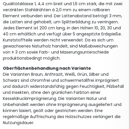
Qualitätsklasse 1, 4,4 cm breit und 1,6 cm stark, die mit zwei
verzinkten Stahldrähten à 2,0 mm zu einem rollbaren
Element verbunden sind. Der Lattenabstand beträgt 3 mm,
die Latten sind gehobelt, um Splitterbildung zu verringern.
Jedes Element ist 200 cm lang, in den Höhen 10, 20, 30 und
40 cm erhältlich und verfügt über 5 angespitzte Erdspieße.
Kunststoffteile werden nicht verwendet. Da es sich um
gewachsenes Naturholz handelt, sind Maßabweichungen
von ± 3 cm sowie Farb- und Maserungsunterschiede
produktionsbedingt möglich.
Oberflächenbehandlung nach Variante
Die Varianten Braun, Anthrazit, Weiß, Grün, Silber und
Schwarz sind chromfrei und schwermetallfrei imprägniert
und dadurch widerstandsfähig gegen Feuchtigkeit, Pilzbefall
und Insekten, ohne den grünlichen Farbton einer
Kesseldruckimprägnierung. Die Varianten Natur und
Unbehandelt werden ohne Imprägnierung ausgeliefert und
können lasiert, geölt oder gestrichen werden. Eine
regelmäßige Auffrischung des Holzschutzes verlängert die
Nutzungsdauer.