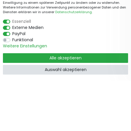
Einwilligung zu einem späteren Zeitpunkt zu ändern oder zu widerrufen.
Weitere Informationen zur Verwendung personenbezogener Daten und den
Diensten erklären wir in unserer
Daten­schutz­erklärung
.
Essenziell
Externe Medien
PayPal
Funktional
Weitere Einstellungen
Alle akzeptieren
Auswahl akzeptieren
Produkte
Informationen
Garten &
Widerrufsrecht
Wohndekorationen
Impressum
Holzzäune
Datenschutzerklärung
Beetbegrenzung
AGB
Staketenzäune
Kontakt
Steckzäune
Zusammenarbeit
Weidezäune
Zaunpfosten