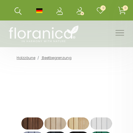
0
0
Holzzäune
Beetbegrenzung