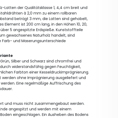
z-Latten der Qualitätsklasse 1, 4,4 cm breit und
n Stahldrähten à 2,0 mm zu einem rollbaren
bstand beträgt 3 mm, die Latten sind gehobelt,
es Element ist 200 cm lang, in den Höhen 10, 20,
über 5 angespitzte Erdspieße. Kunststoffteile
 um gewachsenes Naturholz handelt, sind
 Farb- und Maserungsunterschiede
riante
, Grün, Silber und Schwarz sind chromfrei und
durch widerstandsfähig gegen Feuchtigkeit,
ünlichen Farbton einer Kesseldruckimprägnierung.
t werden ohne Imprägnierung ausgeliefert und
en werden. Eine regelmäßige Auffrischung des
sdauer.
efert und muss nicht zusammengebaut werden.
 Ende angespitzt und werden mit einem
oden eingeschlagen. Ein Ausheben des Bodens