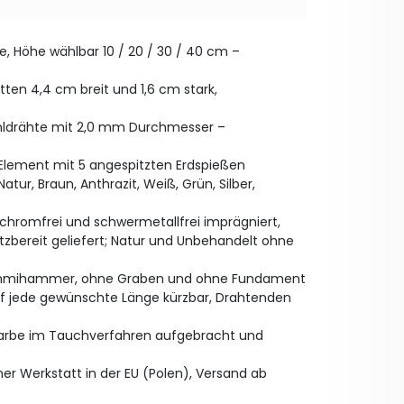
, Höhe wählbar 10 / 20 / 30 / 40 cm –
Latten 4,4 cm breit und 1,6 cm stark,
ahldrähte mit 2,0 mm Durchmesser –
 Element mit 5 angespitzten Erdspießen
tur, Braun, Anthrazit, Weiß, Grün, Silber,
 chromfrei und schwermetallfrei imprägniert,
tzbereit geliefert; Natur und Unbehandelt ohne
ummihammer, ohne Graben und ohne Fundament
uf jede gewünschte Länge kürzbar, Drahtenden
 Farbe im Tauchverfahren aufgebracht und
ner Werkstatt in der EU (Polen), Versand ab