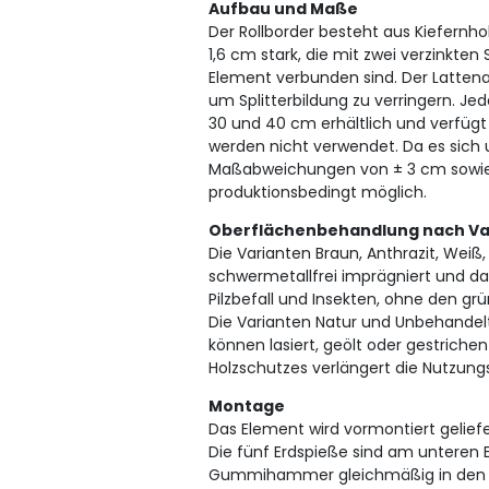
Aufbau und Maße
Der Rollborder besteht aus Kiefernhol
1,6 cm stark, die mit zwei verzinkte
Element verbunden sind. Der Lattena
um Splitterbildung zu verringern. Jed
30 und 40 cm erhältlich und verfügt 
werden nicht verwendet. Da es sich
Maßabweichungen von ± 3 cm sowie
produktionsbedingt möglich.
Oberflächenbehandlung nach Va
Die Varianten Braun, Anthrazit, Weiß
schwermetallfrei imprägniert und da
Pilzbefall und Insekten, ohne den gr
Die Varianten Natur und Unbehandel
können lasiert, geölt oder gestrich
Holzschutzes verlängert die Nutzung
Montage
Das Element wird vormontiert geli
Die fünf Erdspieße sind am unteren
Gummihammer gleichmäßig in den B