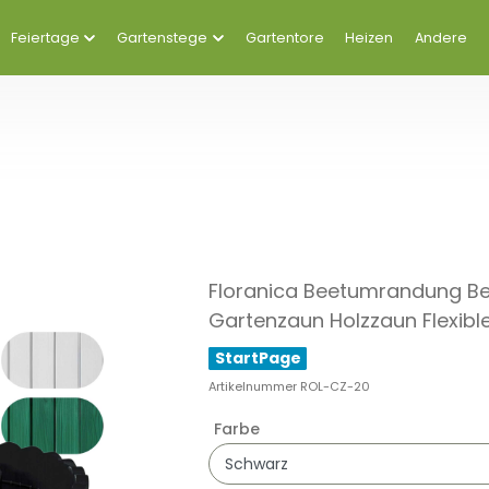
Feiertage
Gartenstege
Gartentore
Heizen
Andere
Floranica Beetumrandung B
Gartenzaun Holzzaun Flexible
StartPage
Artikelnummer
ROL-CZ-20
Farbe