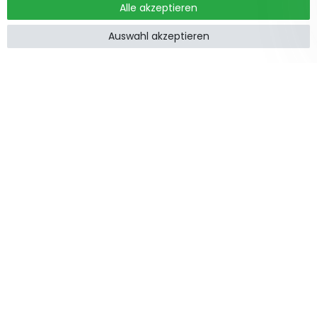
Alle akzeptieren
Auswahl akzeptieren
Produkte
Informationen
Garten &
Widerrufsrecht
Wohndekorationen
Impressum
Holzzäune
Datenschutzerklärung
Feiertage
AGB
Gartenstege
Kontakt
Gartentore
Zusammenarbeit
Schnelle Kurierzustellung
Sichere Zahlungsmethoden